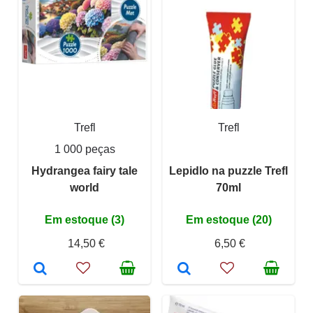
Trefl
Trefl
1 000 peças
Hydrangea fairy tale
Lepidlo na puzzle Trefl
world
70ml
Em estoque (3)
Em estoque (20)
14,50 €
6,50 €