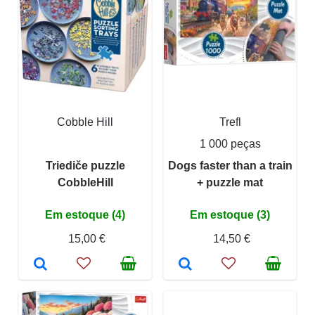
Cobble Hill
Trefl
1 000 peças
Triediče puzzle
Dogs faster than a train
CobbleHill
+ puzzle mat
Em estoque (4)
Em estoque (3)
15,00 €
14,50 €