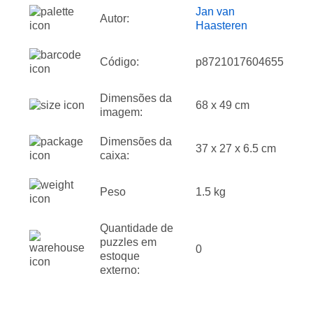
Jan van
Autor:
Haasteren
Código:
p8721017604655
Dimensões da
68 x 49 cm
imagem:
Dimensões da
37 x 27 x 6.5 cm
caixa:
Peso
1.5 kg
Quantidade de
puzzles em
0
estoque
externo: