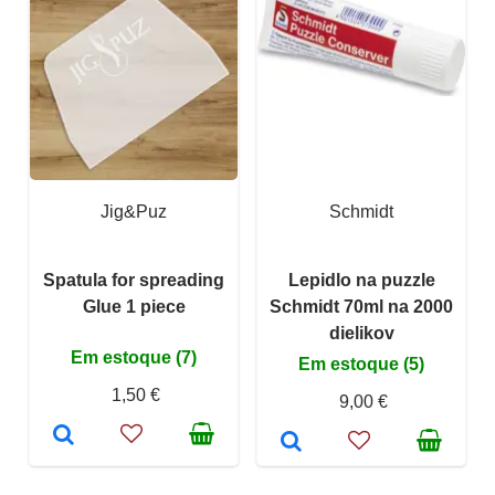
Jig&Puz
Schmidt
Spatula for spreading
Lepidlo na puzzle
Glue 1 piece
Schmidt 70ml na 2000
dielikov
Em estoque (7)
Em estoque (5)
1,50 €
9,00 €