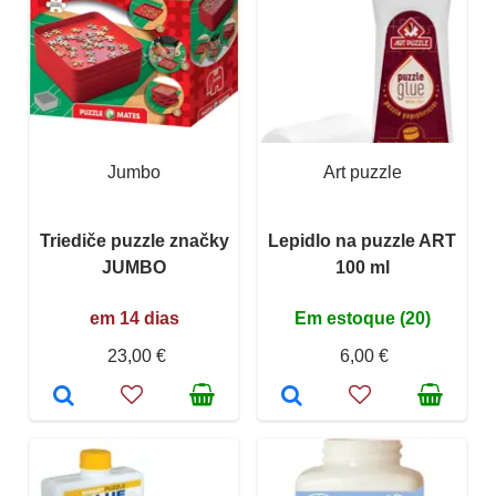
Jumbo
Art puzzle
Triediče puzzle značky
Lepidlo na puzzle ART
JUMBO
100 ml
em 14 dias
Em estoque (20)
23,00 €
6,00 €