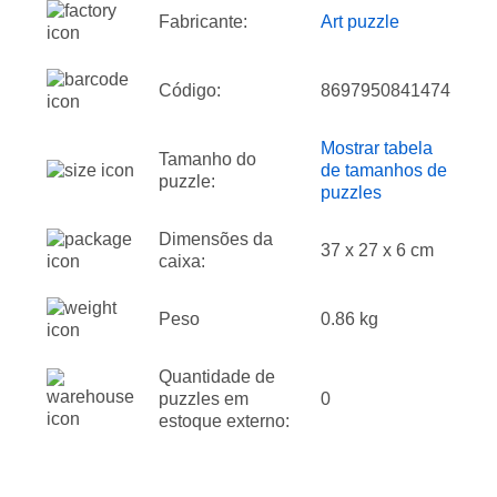
Fabricante:
Art puzzle
Código:
8697950841474
Mostrar tabela
Tamanho do
de tamanhos de
puzzle:
puzzles
Dimensões da
37 x 27 x 6 cm
caixa:
Peso
0.86 kg
Quantidade de
puzzles em
0
estoque externo: