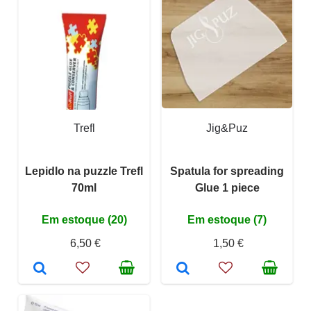
Trefl
Jig&Puz
Lepidlo na puzzle Trefl
Spatula for spreading
70ml
Glue 1 piece
Em estoque (20)
Em estoque (7)
6,50 €
1,50 €