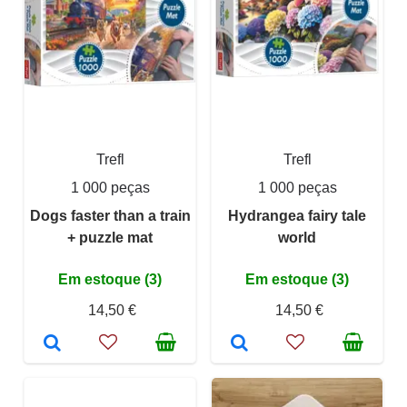
Trefl
Trefl
1 000 peças
1 000 peças
Dogs faster than a train
Hydrangea fairy tale
+ puzzle mat
world
Em estoque (3)
Em estoque (3)
14,50 €
14,50 €