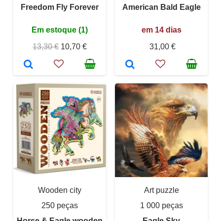
Freedom Fly Forever
American Bald Eagle
Em estoque (1)
em 14 dias
13,30 €
10,70 €
31,00 €
Wooden city
Art puzzle
250 peças
1 000 peças
Horse & Eagle wooden
Eagle Sky