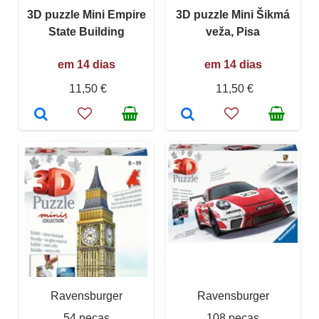
3D puzzle Mini Empire
3D puzzle Mini Šikmá
State Building
veža, Pisa
em 14 dias
em 14 dias
11,50 €
11,50 €
Ravensburger
Ravensburger
54 peças
108 peças