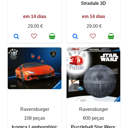
Stradale 3D
em 14 dias
em 14 dias
29,00 €
29,00 €
Ravensburger
Ravensburger
108 peças
600 peças
Iconics Lamborghini:
Puzzleball Star Wars: