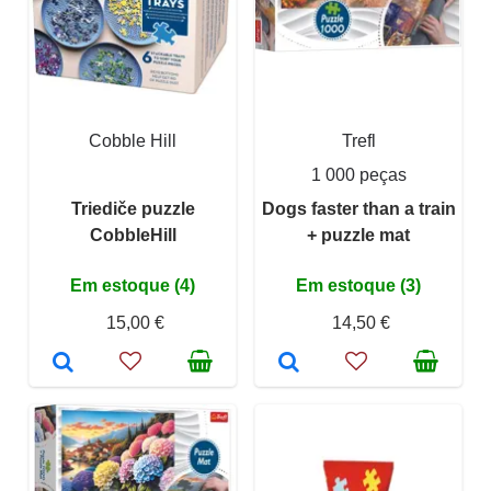
Cobble Hill
Trefl
1 000 peças
Triediče puzzle
Dogs faster than a train
CobbleHill
+ puzzle mat
Em estoque (4)
Em estoque (3)
15,00 €
14,50 €