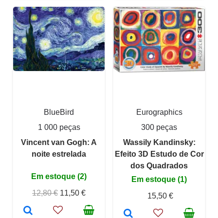
BlueBird
Eurographics
1 000 peças
300 peças
Vincent van Gogh: A
Wassily Kandinsky:
noite estrelada
Efeito 3D Estudo de Cor
dos Quadrados
Em estoque (2)
Em estoque (1)
12,80 €
11,50 €
15,50 €