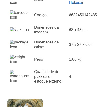
Autor:
Hokusai
Código:
8682450142435
Dimensões da
68 x 48 cm
imagem:
Dimensões da
37 x 27 x 6 cm
caixa:
Peso
1.06 kg
Quantidade de
puzzles em
4
estoque externo: