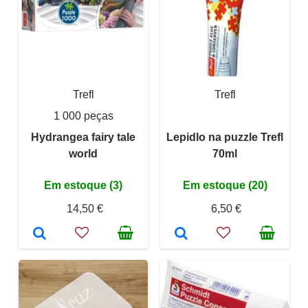
Trefl
Trefl
1 000 peças
Hydrangea fairy tale
Lepidlo na puzzle Trefl
world
70ml
Em estoque (3)
Em estoque (20)
14,50 €
6,50 €