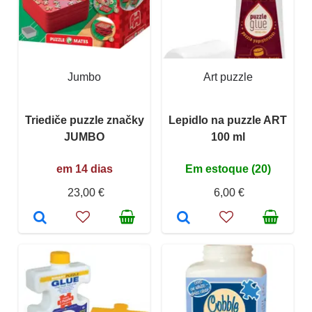
Jumbo
Art puzzle
Triediče puzzle značky
Lepidlo na puzzle ART
JUMBO
100 ml
em 14 dias
Em estoque (20)
23,00 €
6,00 €