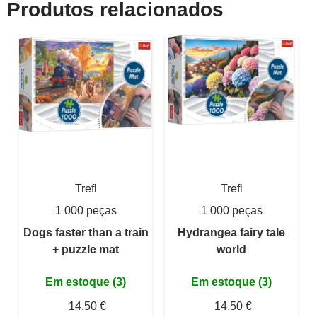
Produtos relacionados
Trefl
Trefl
1 000 peças
1 000 peças
Dogs faster than a train
Hydrangea fairy tale
+ puzzle mat
world
Em estoque (3)
Em estoque (3)
14,50 €
14,50 €