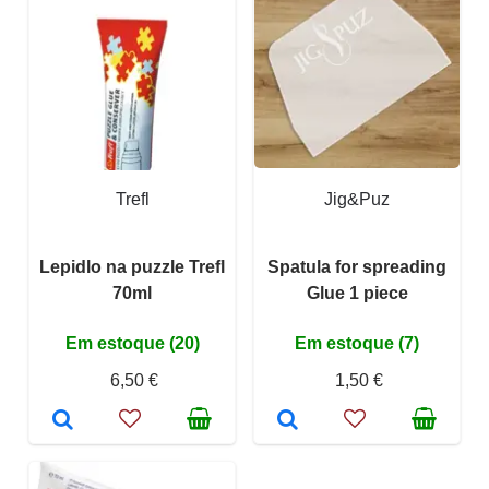
Trefl
Jig&Puz
Lepidlo na puzzle Trefl
Spatula for spreading
70ml
Glue 1 piece
Em estoque (20)
Em estoque (7)
6,50 €
1,50 €