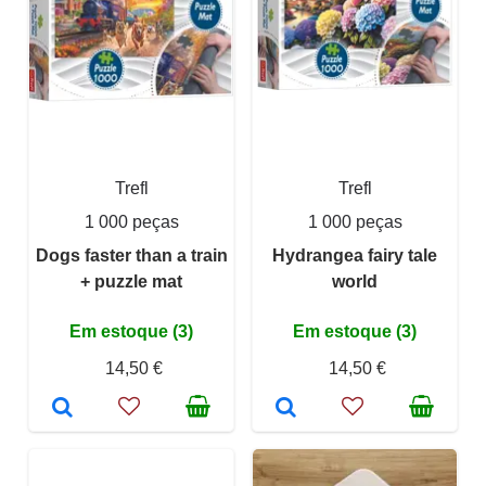
Trefl
Trefl
1 000 peças
1 000 peças
Dogs faster than a train
Hydrangea fairy tale
+ puzzle mat
world
Em estoque (3)
Em estoque (3)
14,50 €
14,50 €