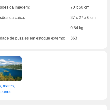
sões da imagem:
70 x 50 cm
sões da caixa:
37 x 27 x 6 cm
0.84 kg
dade de puzzles em estoque externo:
363
s, mares,
ceanos