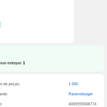
osso estoque:
1
o de peças:
1 000
ante:
Ravensburger
o:
4005555008774