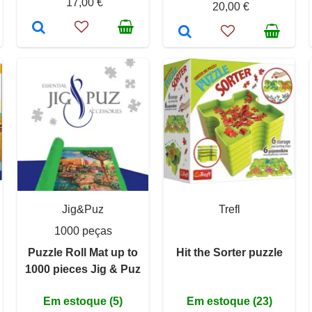
17,00 €
20,00 €
Jig&Puz
Trefl
1000 peças
Puzzle Roll Mat up to
Hit the Sorter puzzle
1000 pieces Jig & Puz
Em estoque (5)
Em estoque (23)