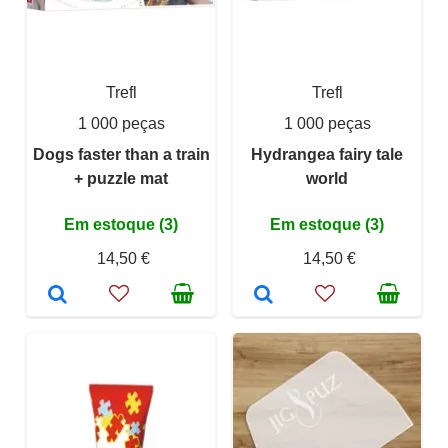
Trefl
Trefl
1 000 peças
1 000 peças
Dogs faster than a train
Hydrangea fairy tale
+ puzzle mat
world
Em estoque (3)
Em estoque (3)
14,50 €
14,50 €