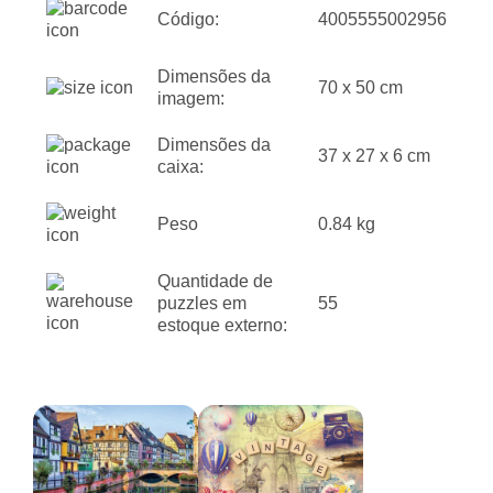
Código:
4005555002956
Dimensões da
70 x 50 cm
imagem:
Dimensões da
37 x 27 x 6 cm
caixa:
Peso
0.84 kg
Quantidade de
puzzles em
55
estoque externo: