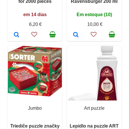
for 2000 pieces
Ravensburger 200 ml
em 14 dias
Em estoque (10)
6,20 €
10,00 €
Jumbo
Art puzzle
Triediče puzzle značky
Lepidlo na puzzle ART