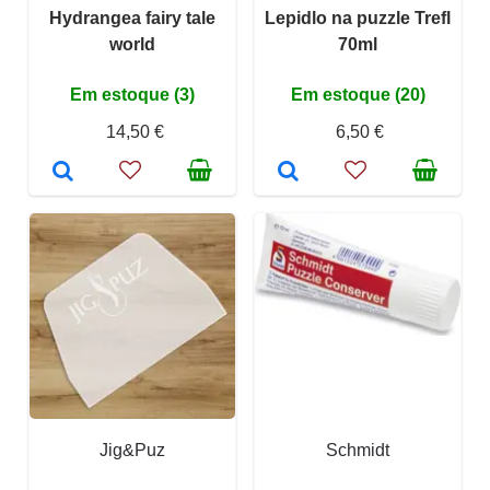
Hydrangea fairy tale
Lepidlo na puzzle Trefl
world
70ml
Em estoque (3)
Em estoque (20)
14,50 €
6,50 €
Jig&Puz
Schmidt