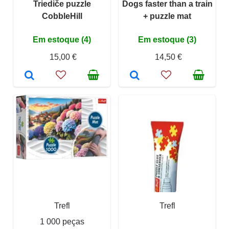
Triediče puzzle
Dogs faster than a train
CobbleHill
+ puzzle mat
Em estoque (4)
Em estoque (3)
15,00 €
14,50 €
Trefl
Trefl
1 000 peças