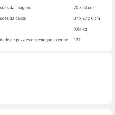
sões da imagem:
70 x 50 cm
sões da caixa:
37 x 27 x 6 cm
0.84 kg
dade de puzzles em estoque externo:
137