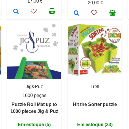
17,00 €
20,00 €
Jig&Puz
Trefl
1000 peças
Puzzle Roll Mat up to
Hit the Sorter puzzle
1000 pieces Jig & Puz
Em estoque (5)
Em estoque (23)