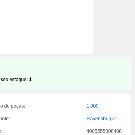
osso estoque:
1
o de peças:
1 000
ante:
Ravensburger
o:
4005555008408