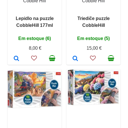
Cobble Hill
Cobble Hill
Lepidlo na puzzle
Triediče puzzle
CobbleHill 177ml
CobbleHill
Em estoque (6)
Em estoque (5)
8,00 €
15,00 €