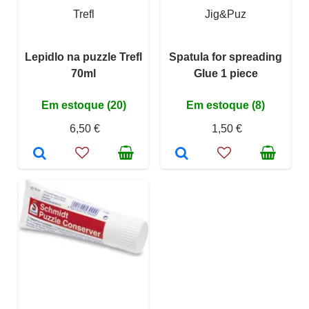
Trefl
Jig&Puz
Lepidlo na puzzle Trefl
Spatula for spreading
70ml
Glue 1 piece
Em estoque (20)
Em estoque (8)
6,50 €
1,50 €