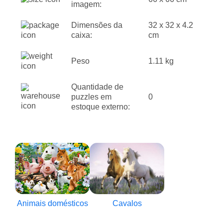
imagem:
Dimensões da
32 x 32 x 4.2
caixa:
cm
Peso
1.11 kg
Quantidade de
puzzles em
0
estoque externo:
Animais domésticos
Cavalos