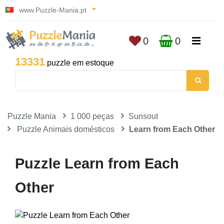
www.Puzzle-Mania.pt
0
0
13331
puzzle em estoque
Puzzle Mania
1 000 peças
Sunsout
Puzzle Animais domésticos
Learn from Each Other
Puzzle Learn from Each
Other