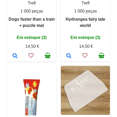
Trefl
Trefl
1 000 peças
1 000 peças
Dogs faster than a train
Hydrangea fairy tale
+ puzzle mat
world
Em estoque (3)
Em estoque (3)
14,50 €
14,50 €