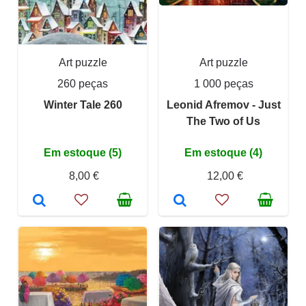
Art puzzle
Art puzzle
260 peças
1 000 peças
Winter Tale 260
Leonid Afremov - Just
The Two of Us
Em estoque (5)
Em estoque (4)
8,00 €
12,00 €