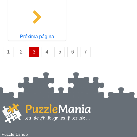
Próxima página
1
2
3
4
5
6
7
Puzzle Eshop