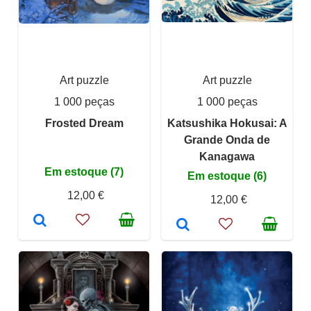
Art puzzle
Art puzzle
1 000 peças
1 000 peças
Frosted Dream
Katsushika Hokusai: A
Grande Onda de
Kanagawa
Em estoque (7)
Em estoque (6)
12,00 €
12,00 €