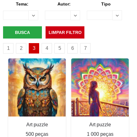
Tema:
Autor:
Tipo
1
2
3
4
5
6
7
Art puzzle
Art puzzle
500 peças
1 000 peças