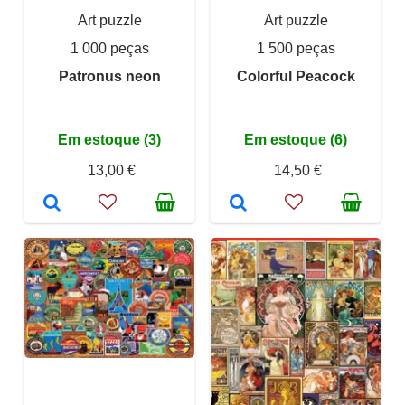
Art puzzle
Art puzzle
1 000 peças
1 500 peças
Patronus neon
Colorful Peacock
Em estoque (3)
Em estoque (6)
13,00 €
14,50 €