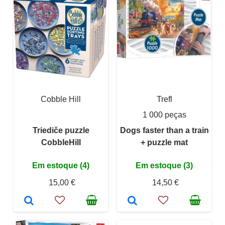
Cobble Hill
Trefl
1 000 peças
Triediče puzzle
Dogs faster than a train
CobbleHill
+ puzzle mat
Em estoque (4)
Em estoque (3)
15,00 €
14,50 €