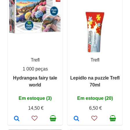
Trefl
Trefl
1 000 peças
Hydrangea fairy tale
Lepidlo na puzzle Trefl
world
70ml
Em estoque (3)
Em estoque (20)
14,50 €
6,50 €