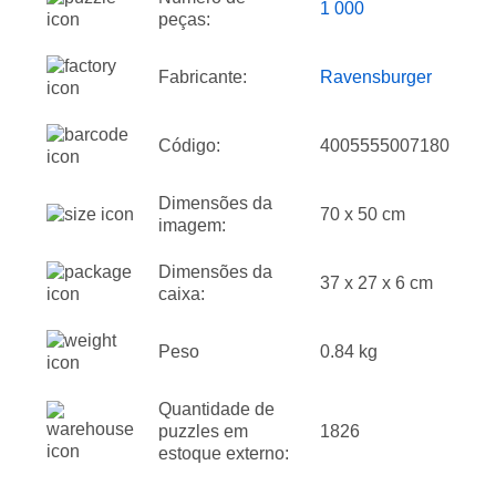
1 000
peças:
Fabricante:
Ravensburger
Código:
4005555007180
Dimensões da
70 x 50 cm
imagem:
Dimensões da
37 x 27 x 6 cm
caixa:
Peso
0.84 kg
Quantidade de
puzzles em
1826
estoque externo: