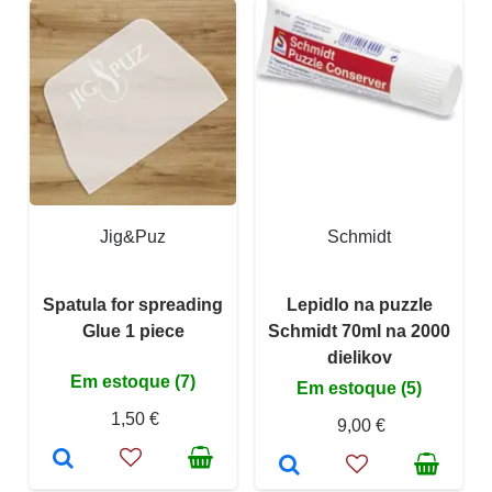
Jig&Puz
Schmidt
Spatula for spreading
Lepidlo na puzzle
Glue 1 piece
Schmidt 70ml na 2000
dielikov
Em estoque (7)
Em estoque (5)
1,50 €
9,00 €