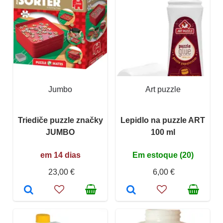
Jumbo
Art puzzle
Triediče puzzle značky
Lepidlo na puzzle ART
JUMBO
100 ml
em 14 dias
Em estoque (20)
23,00 €
6,00 €