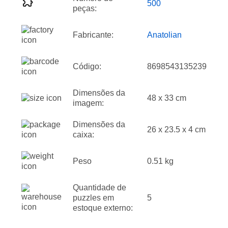
500
peças:
Fabricante:
Anatolian
Código:
8698543135239
Dimensões da
48 x 33 cm
imagem:
Dimensões da
26 x 23.5 x 4 cm
caixa:
Peso
0.51 kg
Quantidade de
puzzles em
5
estoque externo: