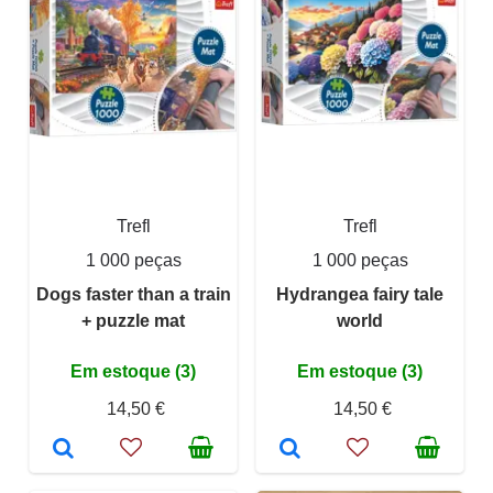
Trefl
Trefl
1 000 peças
1 000 peças
Dogs faster than a train
Hydrangea fairy tale
+ puzzle mat
world
Em estoque (3)
Em estoque (3)
14,50 €
14,50 €