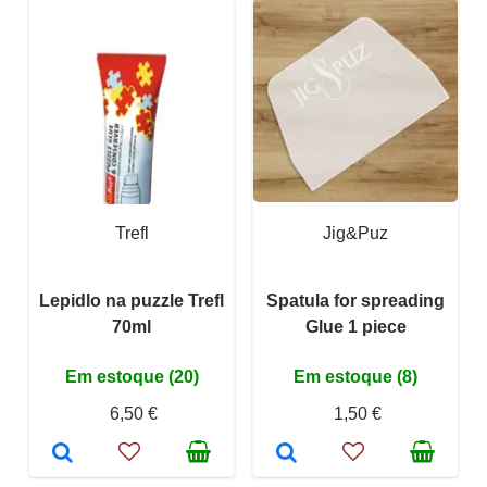
Trefl
Jig&Puz
Lepidlo na puzzle Trefl
Spatula for spreading
70ml
Glue 1 piece
Em estoque (20)
Em estoque (8)
6,50 €
1,50 €