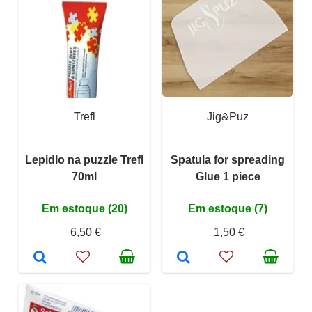
Trefl
Jig&Puz
Lepidlo na puzzle Trefl
Spatula for spreading
70ml
Glue 1 piece
Em estoque (20)
Em estoque (7)
6,50 €
1,50 €