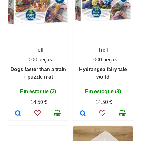
Trefl
Trefl
1 000 peças
1 000 peças
Dogs faster than a train
Hydrangea fairy tale
+ puzzle mat
world
Em estoque (3)
Em estoque (3)
14,50 €
14,50 €