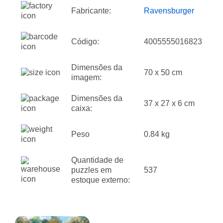
Fabricante:
Ravensburger
Código:
4005555016823
Dimensões da
70 x 50 cm
imagem:
Dimensões da
37 x 27 x 6 cm
caixa:
Peso
0.84 kg
Quantidade de
puzzles em
537
estoque externo: