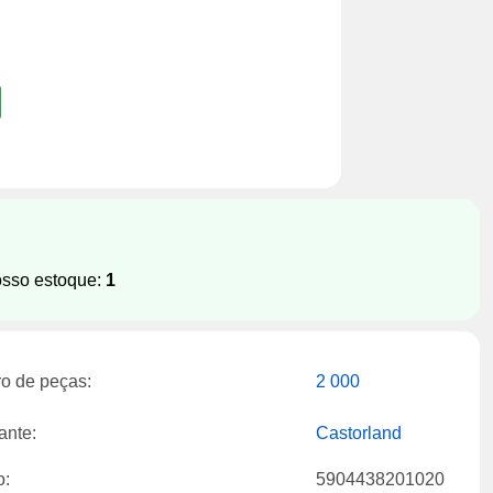
osso estoque:
1
o de peças:
2 000
ante:
Castorland
o:
5904438201020