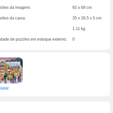
sões da imagem:
92 x 68 cm
sões da caixa:
35 x 26.5 x 5 cm
1.11 kg
dade de puzzles em estoque externo:
0
Natal