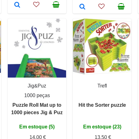
Jig&Puz
Trefl
1000 peças
Puzzle Roll Mat up to
Hit the Sorter puzzle
1000 pieces Jig & Puz
Em estoque (5)
Em estoque (23)
14,00 €
13,50 €