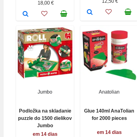
12,50 €
18,00 €
Jumbo
Anatolian
Podložka na skladanie
Glue 140ml AnaTolian
puzzle do 1500 dielikov
for 2000 pieces
Jumbo
em 14 dias
em 14 dias