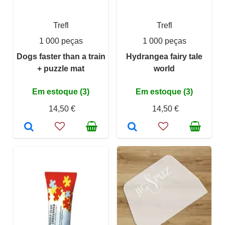
Trefl
Trefl
1 000 peças
1 000 peças
Dogs faster than a train
Hydrangea fairy tale
+ puzzle mat
world
Em estoque (3)
Em estoque (3)
14,50 €
14,50 €