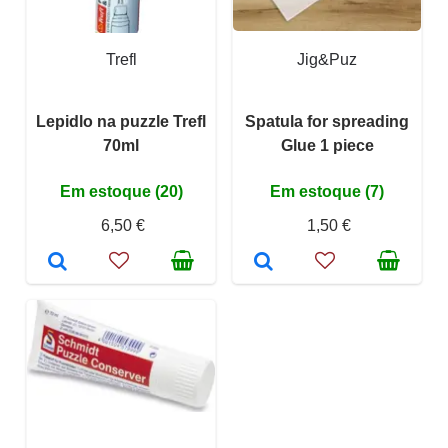
Trefl
Jig&Puz
Lepidlo na puzzle Trefl
Spatula for spreading
70ml
Glue 1 piece
Em estoque (20)
Em estoque (7)
6,50 €
1,50 €