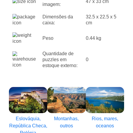
47 x 33 cm
imagem:
Dimensões da
32.5 x 22.5 x 5
caixa:
cm
Peso
0.44 kg
Quantidade de
puzzles em
0
estoque externo:
Eslováquia,
Montanhas,
Rios, mares,
República Checa,
outros
oceanos
Polónia