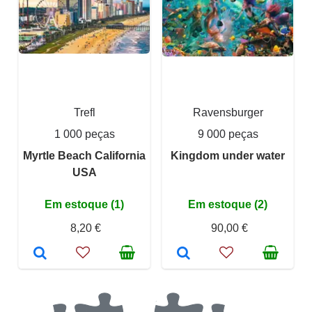
Trefl
Ravensburger
1 000 peças
9 000 peças
Myrtle Beach California
Kingdom under water
USA
Em estoque (1)
Em estoque (2)
8,20 €
90,00 €