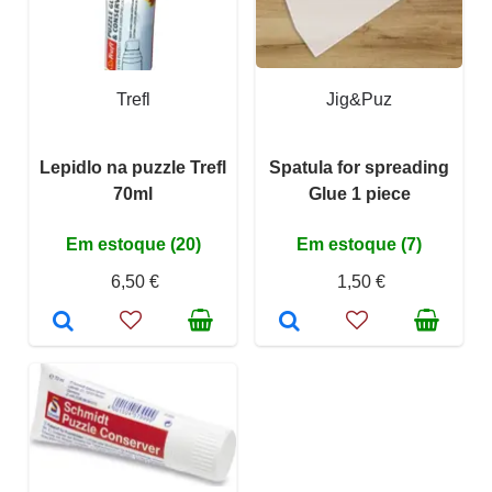
Trefl
Jig&Puz
Lepidlo na puzzle Trefl
Spatula for spreading
70ml
Glue 1 piece
Em estoque (20)
Em estoque (7)
6,50 €
1,50 €