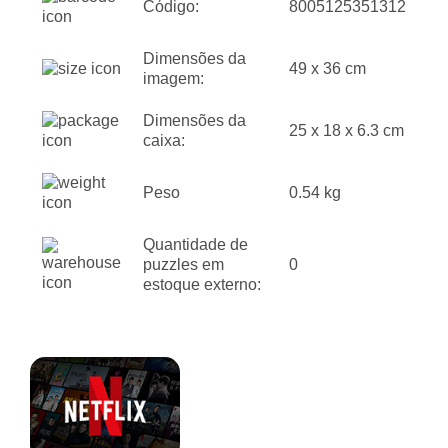
Código:
8005125351312
Dimensões da
49 x 36 cm
imagem:
Dimensões da
25 x 18 x 6.3 cm
caixa:
Peso
0.54 kg
Quantidade de
puzzles em
0
estoque externo: