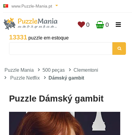
www.Puzzle-Mania.pt
0
0
13331
puzzle em estoque
Puzzle Mania
500 peças
Clementoni
Puzzle Netflix
Dámský gambit
Puzzle Dámský gambit