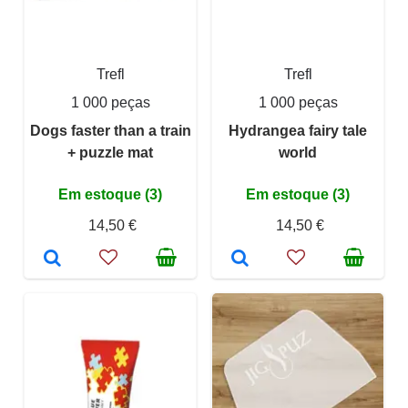
Trefl
Trefl
1 000 peças
1 000 peças
Dogs faster than a train
Hydrangea fairy tale
+ puzzle mat
world
Em estoque (3)
Em estoque (3)
14,50 €
14,50 €