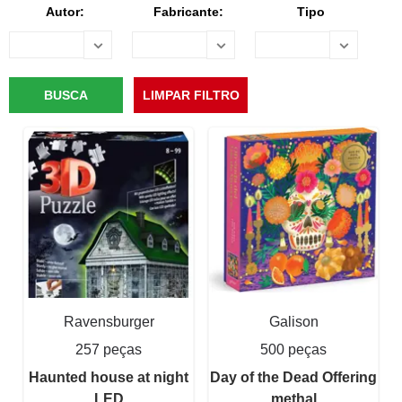
Autor:
Fabricante:
Tipo
Ravensburger
Galison
257 peças
500 peças
Haunted house at night
Day of the Dead Offering
LED
methal