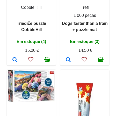
Cobble Hill
Trefl
1 000 peças
Triediče puzzle
Dogs faster than a train
CobbleHill
+ puzzle mat
Em estoque (4)
Em estoque (3)
15,00 €
14,50 €