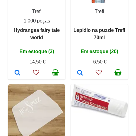
Trefl
Trefl
1 000 peças
Hydrangea fairy tale
Lepidlo na puzzle Trefl
world
70ml
Em estoque (3)
Em estoque (20)
14,50 €
6,50 €