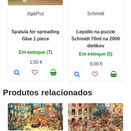
Jig&Puz
Schmidt
Spatula for spreading
Lepidlo na puzzle
Glue 1 piece
Schmidt 70ml na 2000
dielikov
Em estoque (7)
Em estoque (5)
1,50 €
9,00 €
Produtos relacionados