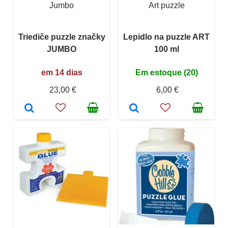
Jumbo
Art puzzle
Triediče puzzle značky
Lepidlo na puzzle ART
JUMBO
100 ml
em 14 dias
Em estoque (20)
23,00 €
6,00 €