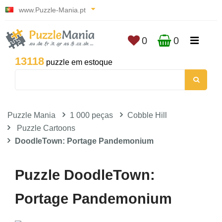
www.Puzzle-Mania.pt
0
0
13118
puzzle em estoque
Puzzle Mania
1 000 peças
Cobble Hill
Puzzle Cartoons
DoodleTown: Portage Pandemonium
Puzzle DoodleTown:
Portage Pandemonium