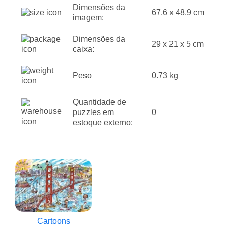
Dimensões da
67.6 x 48.9 cm
imagem:
Dimensões da
29 x 21 x 5 cm
caixa:
Peso
0.73 kg
Quantidade de
puzzles em
0
estoque externo:
Cartoons