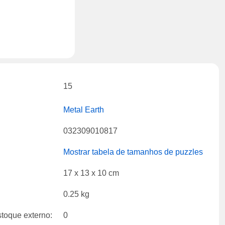
15
Metal Earth
032309010817
Mostrar tabela de tamanhos de puzzles
17 x 13 x 10 cm
0.25 kg
toque externo:
0