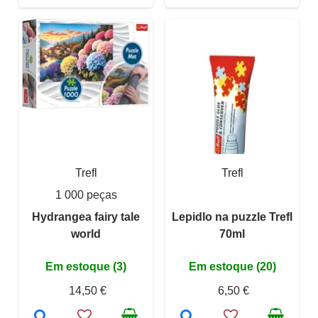
Trefl
Trefl
1 000 peças
Hydrangea fairy tale
Lepidlo na puzzle Trefl
world
70ml
Em estoque (3)
Em estoque (20)
14,50 €
6,50 €