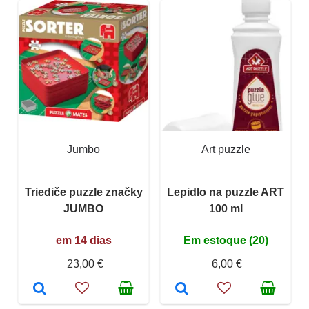
Jumbo
Art puzzle
Triediče puzzle značky
Lepidlo na puzzle ART
JUMBO
100 ml
em 14 dias
Em estoque (20)
23,00 €
6,00 €