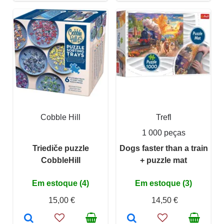
Cobble Hill
Trefl
1 000 peças
Triediče puzzle
Dogs faster than a train
CobbleHill
+ puzzle mat
Em estoque (4)
Em estoque (3)
15,00 €
14,50 €