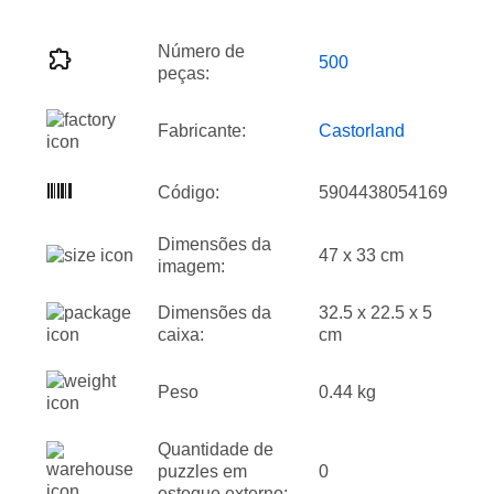
Número de
500
peças:
Fabricante:
Castorland
Código:
5904438054169
Dimensões da
47 x 33 cm
imagem:
Dimensões da
32.5 x 22.5 x 5
caixa:
cm
Peso
0.44 kg
Quantidade de
puzzles em
0
estoque externo: