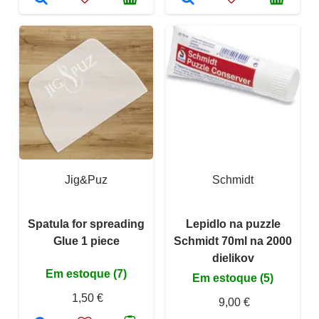
Jig&Puz
Schmidt
Spatula for spreading
Lepidlo na puzzle
Glue 1 piece
Schmidt 70ml na 2000
dielikov
Em estoque (7)
Em estoque (5)
1,50 €
9,00 €