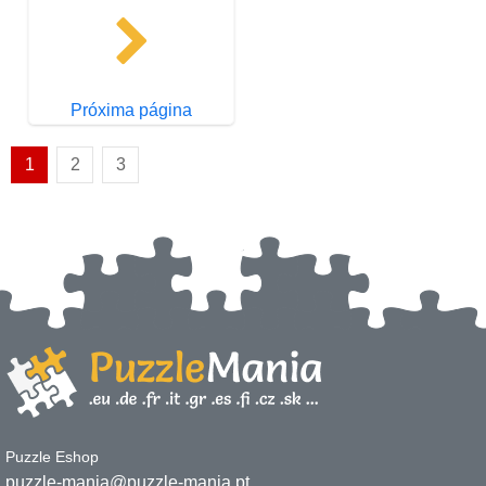
Próxima página
1
2
3
Puzzle Eshop
puzzle-mania@puzzle-mania.pt