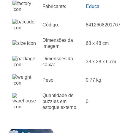
Fabricante:
Educa
Código:
8412668201767
Dimensões da
68 x 48 cm
imagem:
Dimensões da
38 x 28 x 6 cm
caixa:
Peso
0.77 kg
Quantidade de
puzzles em
0
estoque externo: