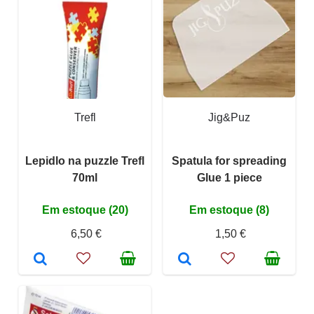
Trefl
Jig&Puz
Lepidlo na puzzle Trefl
Spatula for spreading
70ml
Glue 1 piece
Em estoque (20)
Em estoque (8)
6,50 €
1,50 €