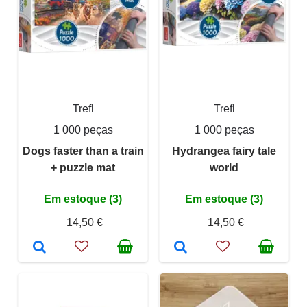
Trefl
Trefl
1 000 peças
1 000 peças
Dogs faster than a train
Hydrangea fairy tale
+ puzzle mat
world
Em estoque (3)
Em estoque (3)
14,50 €
14,50 €