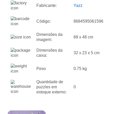
Fabricante:
Yazz
Código:
8684595061596
Dimensões da
68 x 48 cm
imagem:
Dimensões da
32 x 23 x 5 cm
caixa:
Peso
0.75 kg
Quantidade de
puzzles em
0
estoque externo: