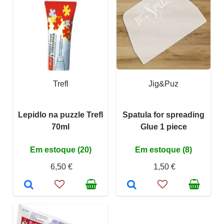
Trefl
Jig&Puz
Lepidlo na puzzle Trefl
Spatula for spreading
70ml
Glue 1 piece
Em estoque (20)
Em estoque (8)
6,50 €
1,50 €