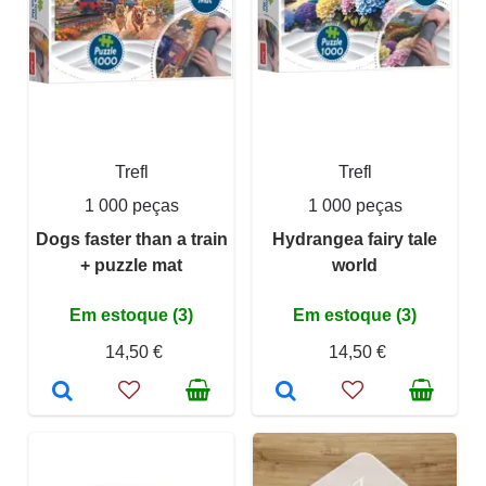
Trefl
Trefl
1 000 peças
1 000 peças
Dogs faster than a train
Hydrangea fairy tale
+ puzzle mat
world
Em estoque (3)
Em estoque (3)
14,50 €
14,50 €