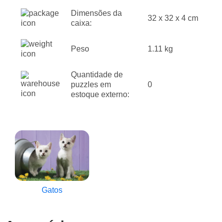
Dimensões da
32 x 32 x 4 cm
caixa:
Peso
1.11 kg
Quantidade de
puzzles em
0
estoque externo:
Gatos