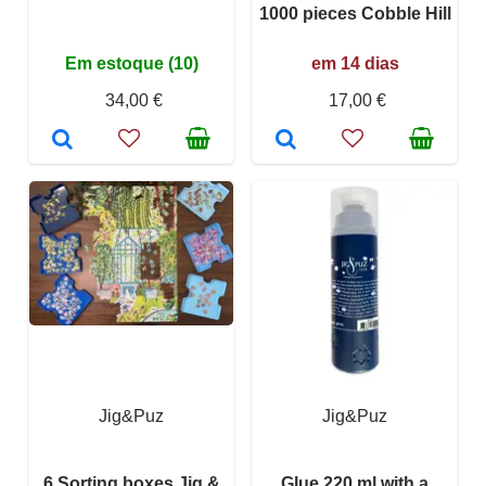
1000 pieces Cobble Hill
Em estoque (10)
em 14 dias
34,00 €
17,00 €
Jig&Puz
Jig&Puz
6 Sorting boxes Jig &
Glue 220 ml with a