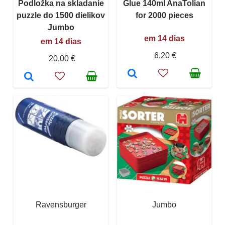
Podložka na skladanie
Glue 140ml AnaTolian
puzzle do 1500 dielikov
for 2000 pieces
Jumbo
em 14 dias
em 14 dias
6,20 €
20,00 €
Ravensburger
Jumbo