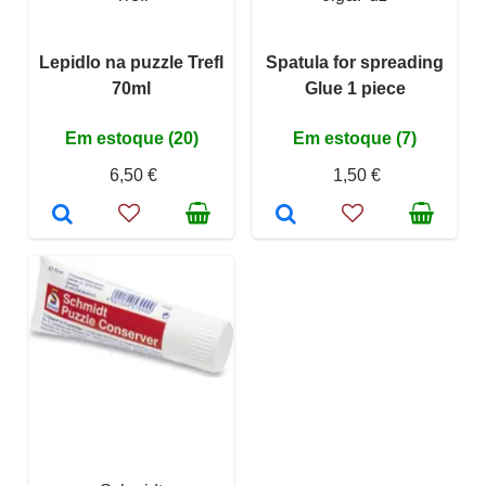
Lepidlo na puzzle Trefl
Spatula for spreading
70ml
Glue 1 piece
Em estoque (20)
Em estoque (7)
6,50 €
1,50 €