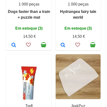
1 000 peças
1 000 peças
Dogs faster than a train
Hydrangea fairy tale
+ puzzle mat
world
Em estoque (3)
Em estoque (3)
14,50 €
14,50 €
Trefl
Jig&Puz