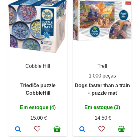
Cobble Hill
Trefl
1 000 peças
Triediče puzzle
Dogs faster than a train
CobbleHill
+ puzzle mat
Em estoque (4)
Em estoque (3)
15,00 €
14,50 €