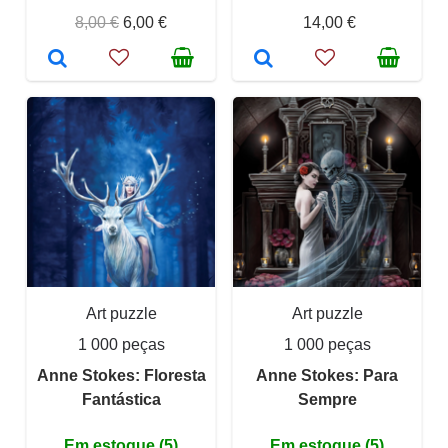
8,00 €
6,00 €
14,00 €
Art puzzle
Art puzzle
1 000 peças
1 000 peças
Anne Stokes: Floresta
Anne Stokes: Para
Fantástica
Sempre
Em estoque (5)
Em estoque (5)