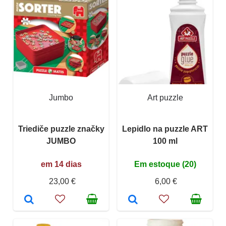
Jumbo
Art puzzle
Triediče puzzle značky
Lepidlo na puzzle ART
JUMBO
100 ml
em 14 dias
Em estoque (20)
23,00 €
6,00 €