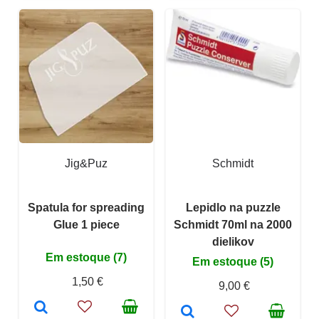
Jig&Puz
Schmidt
Spatula for spreading
Lepidlo na puzzle
Glue 1 piece
Schmidt 70ml na 2000
dielikov
Em estoque (7)
Em estoque (5)
1,50 €
9,00 €