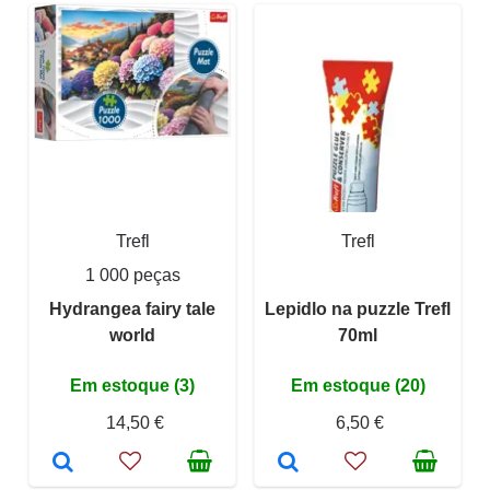
Trefl
Trefl
1 000 peças
Hydrangea fairy tale
Lepidlo na puzzle Trefl
world
70ml
Em estoque (3)
Em estoque (20)
14,50 €
6,50 €