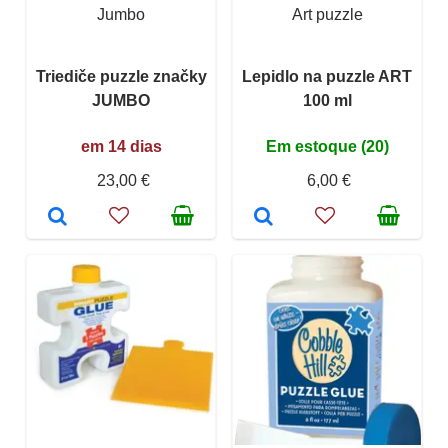
Jumbo
Art puzzle
Triediče puzzle značky
Lepidlo na puzzle ART
JUMBO
100 ml
em 14 dias
Em estoque (20)
23,00 €
6,00 €