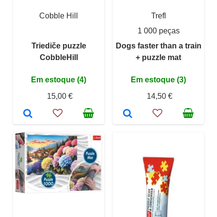
Cobble Hill
Trefl
1 000 peças
Triediče puzzle
Dogs faster than a train
CobbleHill
+ puzzle mat
Em estoque (4)
Em estoque (3)
15,00 €
14,50 €