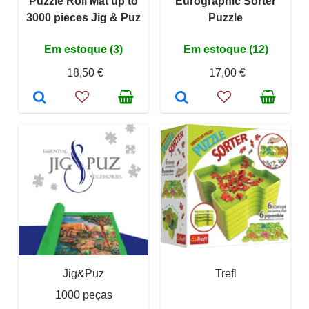
Puzzle Roll Mat up to
Eurographic Sorter
3000 pieces Jig & Puz
Puzzle
Em estoque (3)
Em estoque (12)
18,50 €
17,00 €
Jig&Puz
Trefl
1000 peças