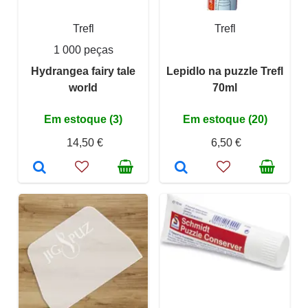
Trefl
Trefl
1 000 peças
Hydrangea fairy tale
Lepidlo na puzzle Trefl
world
70ml
Em estoque (3)
Em estoque (20)
14,50 €
6,50 €