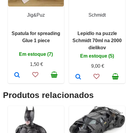
Jig&Puz
Schmidt
Spatula for spreading
Lepidlo na puzzle
Glue 1 piece
Schmidt 70ml na 2000
dielikov
Em estoque (7)
Em estoque (5)
1,50 €
9,00 €
Produtos relacionados