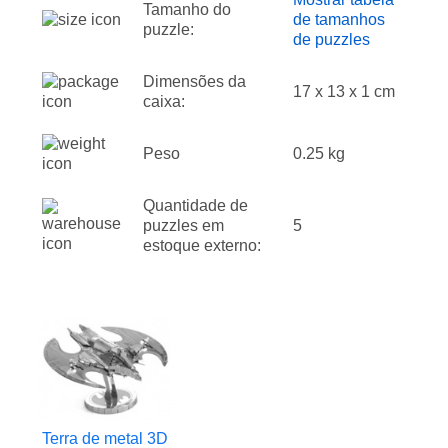
Tamanho do
de tamanhos
puzzle:
de puzzles
Dimensões da
17 x 13 x 1 cm
caixa:
Peso
0.25 kg
Quantidade de
puzzles em
5
estoque externo:
Terra de metal 3D