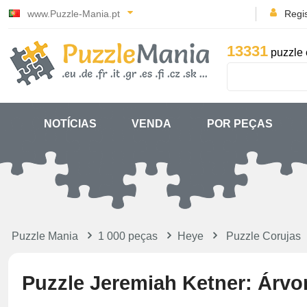
www.Puzzle-Mania.pt
Regi
13331
puzzle 
NOTÍCIAS
VENDA
POR PEÇAS
Puzzle Mania
1 000 peças
Heye
Puzzle Corujas
Puzzle Jeremiah Ketner: Árvo