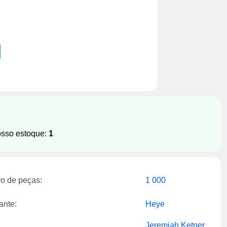
osso estoque:
1
o de peças:
1 000
ante:
Heye
Jeremiah Ketner