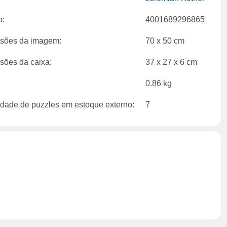
o:
4001689296865
sões da imagem:
70 x 50 cm
sões da caixa:
37 x 27 x 6 cm
0.86 kg
dade de puzzles em estoque externo:
7