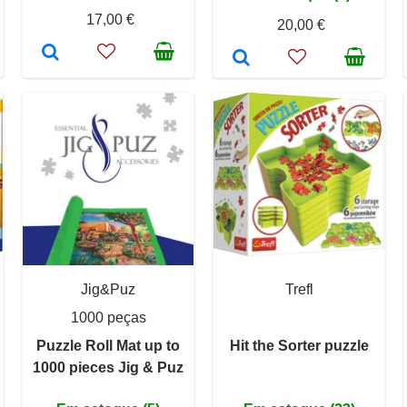
17,00 €
20,00 €
Jig&Puz
Trefl
1000 peças
Puzzle Roll Mat up to
Hit the Sorter puzzle
1000 pieces Jig & Puz