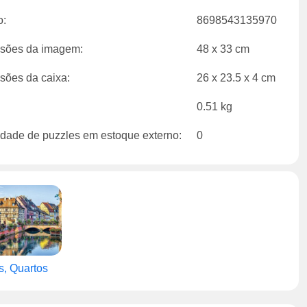
o:
8698543135970
sões da imagem:
48 x 33 cm
sões da caixa:
26 x 23.5 x 4 cm
0.51 kg
dade de puzzles em estoque externo:
0
, Quartos