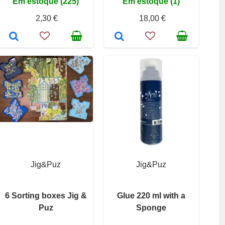
Em estoque (225)
Em estoque (1)
2,30 €
18,00 €
Jig&Puz
Jig&Puz
6 Sorting boxes Jig &
Glue 220 ml with a
Puz
Sponge