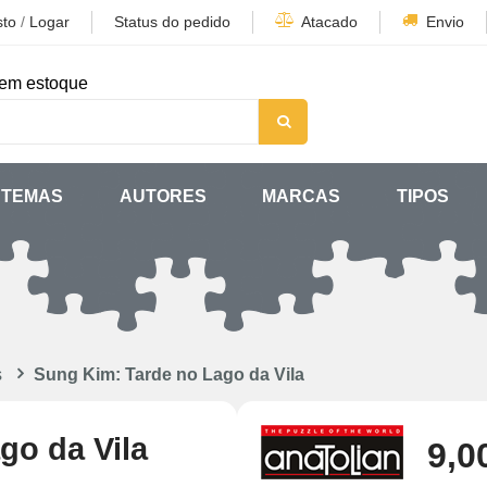
sto
/
Logar
Status do pedido
Atacado
Envio
em estoque
TEMAS
AUTORES
MARCAS
TIPOS
s
Sung Kim: Tarde no Lago da Vila
go da Vila
9,0