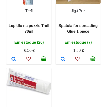
Trefl
Jig&Puz
Lepidlo na puzzle Trefl
Spatula for spreading
70ml
Glue 1 piece
Em estoque (20)
Em estoque (7)
6,50 €
1,50 €