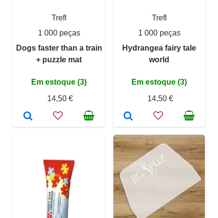
Trefl
Trefl
1 000 peças
1 000 peças
Dogs faster than a train
Hydrangea fairy tale
+ puzzle mat
world
Em estoque (3)
Em estoque (3)
14,50 €
14,50 €