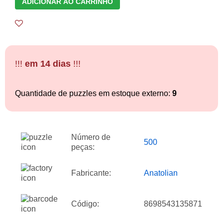
ADICIONAR AO CARRINHO
!!!
em 14 dias
!!!
Quantidade de puzzles em estoque externo:
9
Número de
500
peças:
Fabricante:
Anatolian
Código:
8698543135871