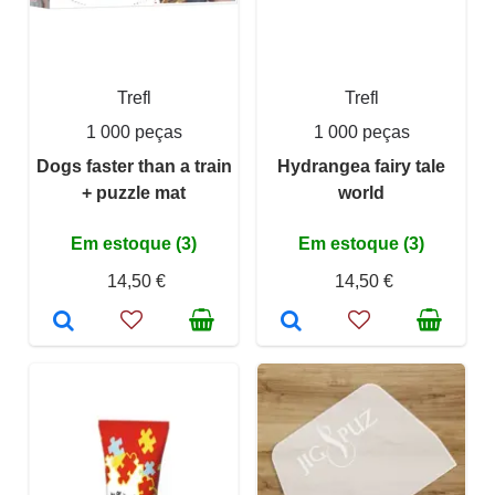
Trefl
Trefl
1 000 peças
1 000 peças
Dogs faster than a train
Hydrangea fairy tale
+ puzzle mat
world
Em estoque (3)
Em estoque (3)
14,50 €
14,50 €