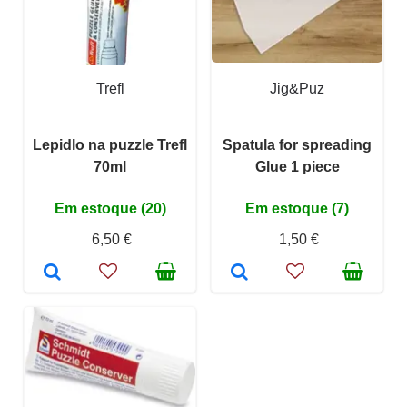
Trefl
Jig&Puz
Lepidlo na puzzle Trefl
Spatula for spreading
70ml
Glue 1 piece
Em estoque (20)
Em estoque (7)
6,50 €
1,50 €