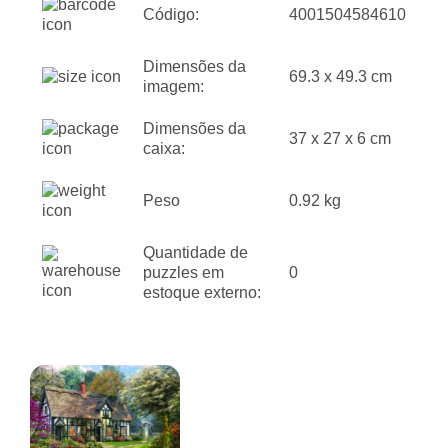
Código:
4001504584610
Dimensões da
69.3 x 49.3 cm
imagem:
Dimensões da
37 x 27 x 6 cm
caixa:
Peso
0.92 kg
Quantidade de
puzzles em
0
estoque externo: