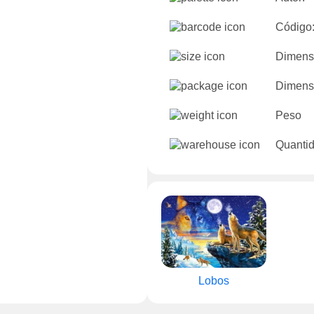
Código
Dimens
Dimensõ
Peso
Quantid
Lobos