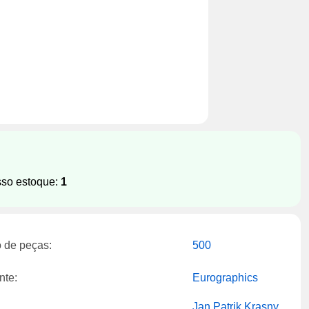
sso estoque:
1
 de peças:
500
nte:
Eurographics
Jan Patrik Krasny