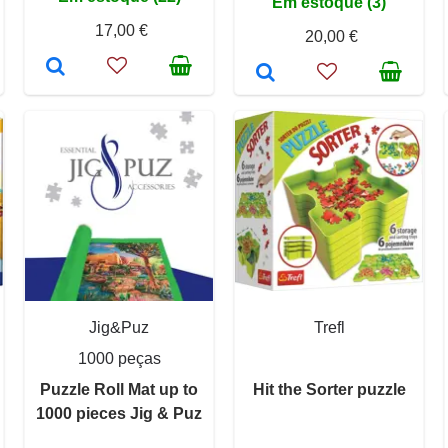
Em estoque (3)
17,00 €
20,00 €
Jig&Puz
Trefl
1000 peças
Puzzle Roll Mat up to
Hit the Sorter puzzle
1000 pieces Jig & Puz