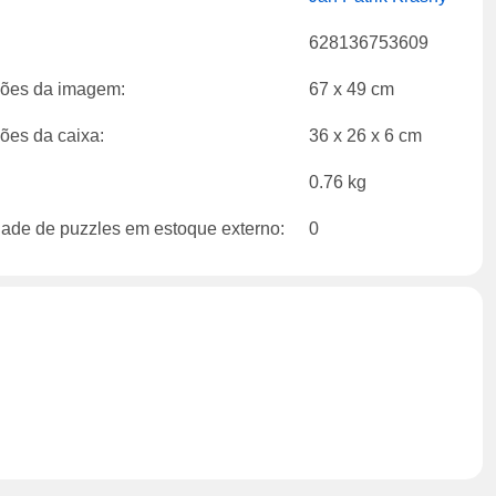
:
628136753609
ões da imagem:
67 x 49 cm
es da caixa:
36 x 26 x 6 cm
0.76 kg
ade de puzzles em estoque externo:
0