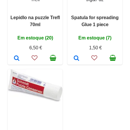
Lepidlo na puzzle Trefl
Spatula for spreading
70ml
Glue 1 piece
Em estoque (20)
Em estoque (7)
6,50 €
1,50 €