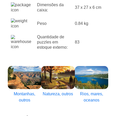
Dimensões da
37 x 27 x 6 cm
caixa:
Peso
0.84 kg
Quantidade de
puzzles em
83
estoque externo:
Montanhas,
Natureza, outros
Rios, mares,
outros
oceanos