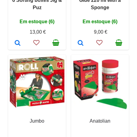
6 Sorting boxes Jig &
Glue 220 ml with a
Puz
Sponge
Em estoque (6)
Em estoque (6)
13,00 €
9,00 €
Jumbo
Anatolian