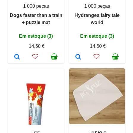
1 000 peças
1 000 peças
Dogs faster than a train
Hydrangea fairy tale
+ puzzle mat
world
Em estoque (3)
Em estoque (3)
14,50 €
14,50 €
Trefl
Jig&Puz