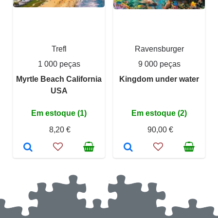
Trefl
Ravensburger
1 000 peças
9 000 peças
Myrtle Beach California
Kingdom under water
USA
Em estoque (1)
Em estoque (2)
8,20 €
90,00 €