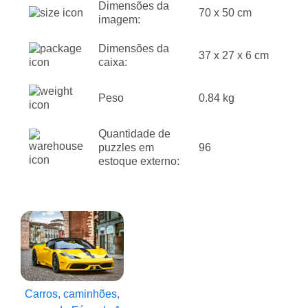
Dimensões da
70 x 50 cm
imagem:
Dimensões da
37 x 27 x 6 cm
caixa:
Peso
0.84 kg
Quantidade de
puzzles em
96
estoque externo:
Carros, caminhões,