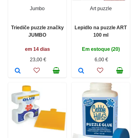
Jumbo
Art puzzle
Triediče puzzle značky
Lepidlo na puzzle ART
JUMBO
100 ml
em 14 dias
Em estoque (20)
23,00 €
6,00 €