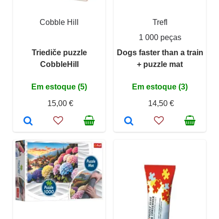
Cobble Hill
Trefl
1 000 peças
Triediče puzzle
Dogs faster than a train
CobbleHill
+ puzzle mat
Em estoque (5)
Em estoque (3)
15,00 €
14,50 €