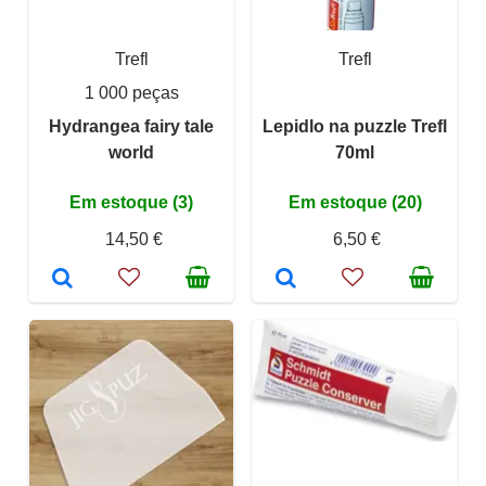
Trefl
Trefl
1 000 peças
Hydrangea fairy tale
Lepidlo na puzzle Trefl
world
70ml
Em estoque (3)
Em estoque (20)
14,50 €
6,50 €