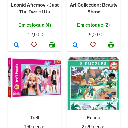
Leonid Afremov - Just
Art Collection: Beauty
The Two of Us
Show
Em estoque (4)
Em estoque (2)
12,00 €
15,00 €
Trefl
Educa
160 peças
2x20 peças