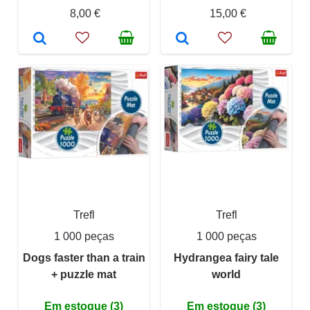
8,00 €
15,00 €
Trefl
Trefl
1 000 peças
1 000 peças
Dogs faster than a train
Hydrangea fairy tale
+ puzzle mat
world
Em estoque (3)
Em estoque (3)