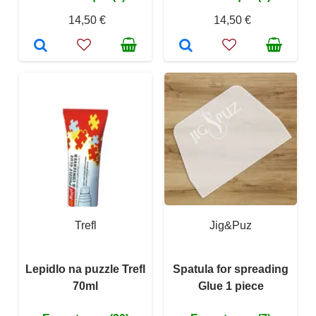
14,50 €
14,50 €
Trefl
Jig&Puz
Lepidlo na puzzle Trefl
Spatula for spreading
70ml
Glue 1 piece