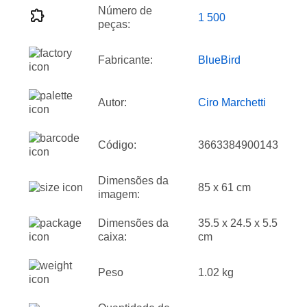
Número de
1 500
peças:
Fabricante:
BlueBird
Autor:
Ciro Marchetti
Código:
3663384900143
Dimensões da
85 x 61 cm
imagem:
Dimensões da
35.5 x 24.5 x 5.5
caixa:
cm
Peso
1.02 kg