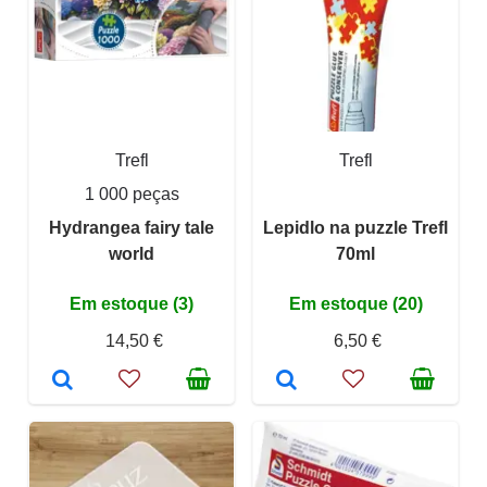
Trefl
Trefl
1 000 peças
Hydrangea fairy tale
Lepidlo na puzzle Trefl
world
70ml
Em estoque (3)
Em estoque (20)
14,50 €
6,50 €