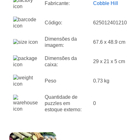
Fabricante:
Cobble Hill
Código:
625012401210
Dimensões da
67.6 x 48.9 cm
imagem:
Dimensões da
29 x 21 x 5 cm
caixa:
Peso
0.73 kg
Quantidade de
puzzles em
0
estoque externo: