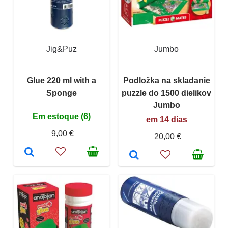
Jig&Puz
Jumbo
Glue 220 ml with a
Podložka na skladanie
Sponge
puzzle do 1500 dielikov
Jumbo
Em estoque (6)
em 14 dias
9,00 €
20,00 €