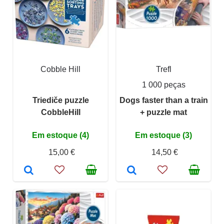
Cobble Hill
Trefl
1 000 peças
Triediče puzzle
Dogs faster than a train
CobbleHill
+ puzzle mat
Em estoque (4)
Em estoque (3)
15,00 €
14,50 €