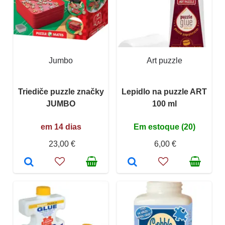
Jumbo
Art puzzle
Triediče puzzle značky
Lepidlo na puzzle ART
JUMBO
100 ml
em 14 dias
Em estoque (20)
23,00 €
6,00 €