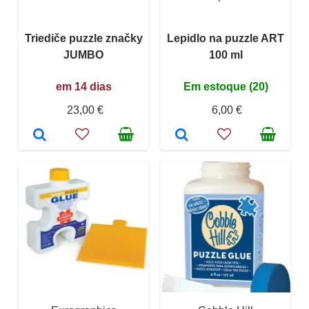
Triediče puzzle značky
Lepidlo na puzzle ART
JUMBO
100 ml
em 14 dias
Em estoque (20)
23,00 €
6,00 €