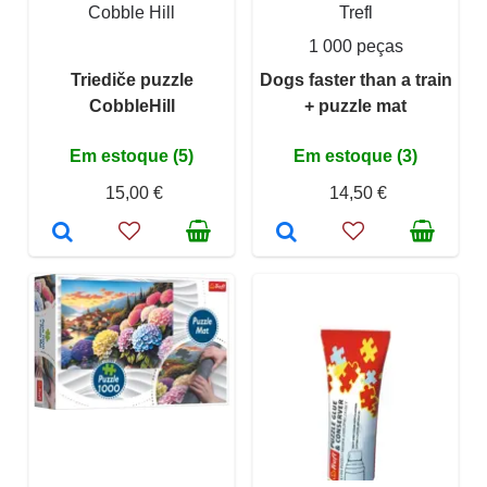
Cobble Hill
Trefl
1 000 peças
Triediče puzzle
Dogs faster than a train
CobbleHill
+ puzzle mat
Em estoque (5)
Em estoque (3)
15,00 €
14,50 €