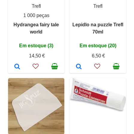
Trefl
Trefl
1 000 peças
Hydrangea fairy tale
Lepidlo na puzzle Trefl
world
70ml
Em estoque (3)
Em estoque (20)
14,50 €
6,50 €