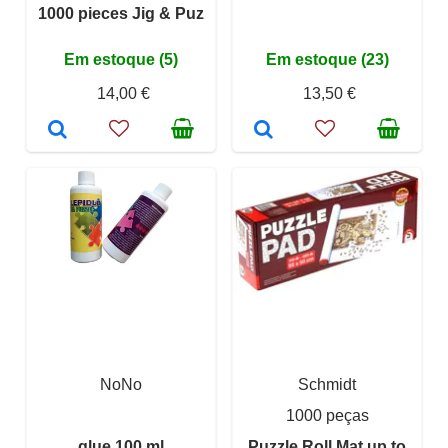
1000 pieces Jig & Puz
Em estoque (5)
Em estoque (23)
14,00 €
13,50 €
NoNo
Schmidt
1000 peças
glue 100 ml
Puzzle Roll Mat up to