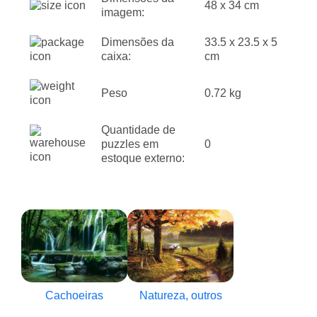
48 x 34 cm
imagem:
Dimensões da
33.5 x 23.5 x 5
caixa:
cm
Peso
0.72 kg
Quantidade de
puzzles em
0
estoque externo:
Cachoeiras
Natureza, outros