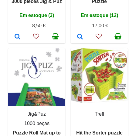
3000 pieces Jig & Puz
Puzzle
Em estoque (3)
Em estoque (12)
18,50 €
17,00 €
Jig&Puz
Trefl
1000 peças
Puzzle Roll Mat up to
Hit the Sorter puzzle