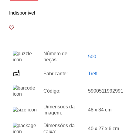
Indisponível
Número de
500
peças:
Fabricante:
Trefl
Código:
5900511992991
Dimensões da
48 x 34 cm
imagem:
Dimensões da
40 x 27 x 6 cm
caixa: