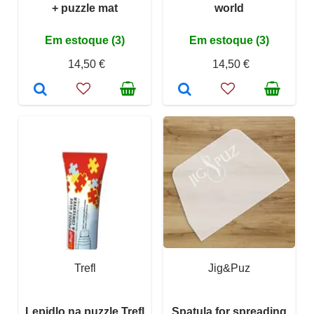
+ puzzle mat
world
Em estoque (3)
Em estoque (3)
14,50 €
14,50 €
Trefl
Jig&Puz
Lepidlo na puzzle Trefl
Spatula for spreading