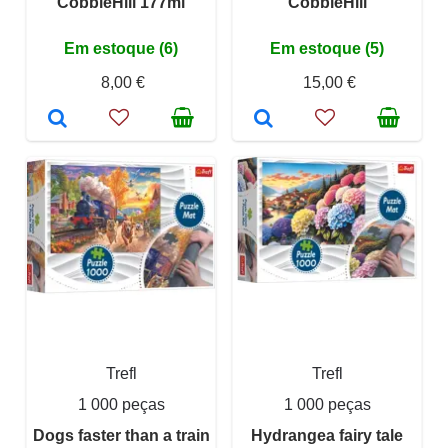
CobbleHill 177ml
CobbleHill
Em estoque (6)
Em estoque (5)
8,00 €
15,00 €
Trefl
Trefl
1 000 peças
1 000 peças
Dogs faster than a train
Hydrangea fairy tale