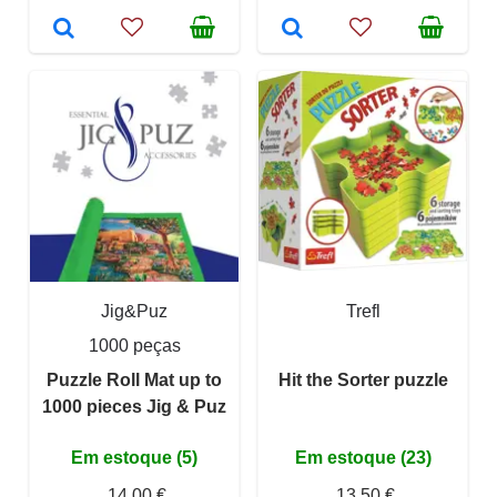
Jig&Puz
Trefl
1000 peças
Puzzle Roll Mat up to
Hit the Sorter puzzle
1000 pieces Jig & Puz
Em estoque (5)
Em estoque (23)
14,00 €
13,50 €