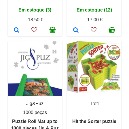
Em estoque (3)
Em estoque (12)
18,50 €
17,00 €
Jig&Puz
Trefl
1000 peças
Puzzle Roll Mat up to
Hit the Sorter puzzle
1000 pieces Jig & Puz