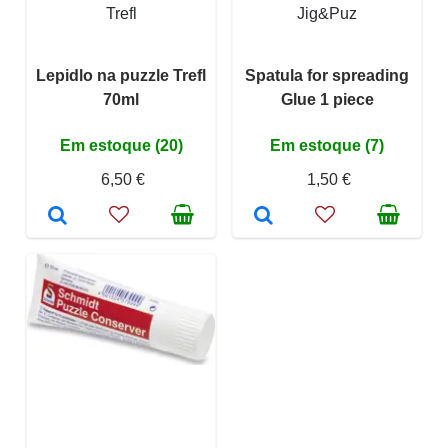
Trefl
Jig&Puz
Lepidlo na puzzle Trefl
Spatula for spreading
70ml
Glue 1 piece
Em estoque (20)
Em estoque (7)
6,50 €
1,50 €