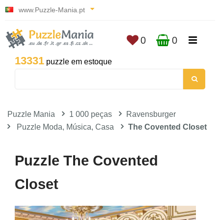
www.Puzzle-Mania.pt
0
0
13331
puzzle em estoque
Puzzle Mania
1 000 peças
Ravensburger
Puzzle Moda, Música, Casa
The Covented Closet
Puzzle The Covented
Closet