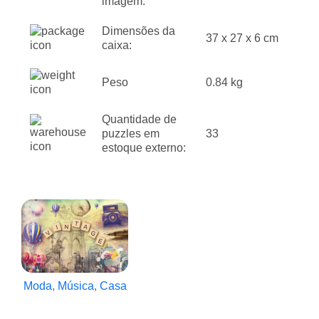
imagem:
Dimensões da
37 x 27 x 6 cm
caixa:
Peso
0.84 kg
Quantidade de
puzzles em
33
estoque externo:
Moda, Música, Casa