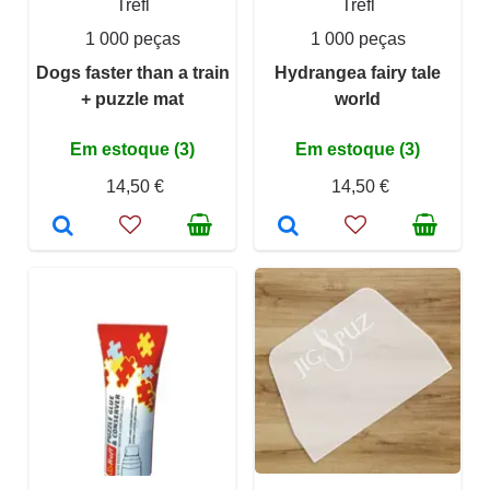
Trefl
Trefl
1 000 peças
1 000 peças
Dogs faster than a train
Hydrangea fairy tale
+ puzzle mat
world
Em estoque (3)
Em estoque (3)
14,50 €
14,50 €