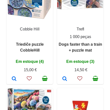
Cobble Hill
Trefl
1 000 peças
Triediče puzzle
Dogs faster than a train
CobbleHill
+ puzzle mat
Em estoque (4)
Em estoque (3)
15,00 €
14,50 €