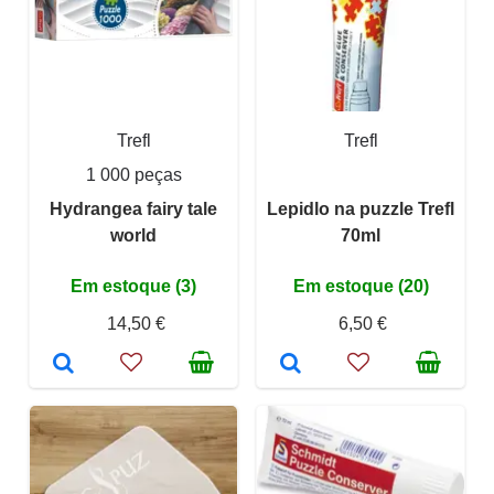
Trefl
Trefl
1 000 peças
Hydrangea fairy tale
Lepidlo na puzzle Trefl
world
70ml
Em estoque (3)
Em estoque (20)
14,50 €
6,50 €