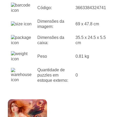
Código:
3663384324741
Dimensões da
69 x 47.8 cm
imagem:
Dimensões da
35.5 x 24.5 x 5.5
caixa:
cm
Peso
0.81 kg
Quantidade de
puzzles em
0
estoque externo: