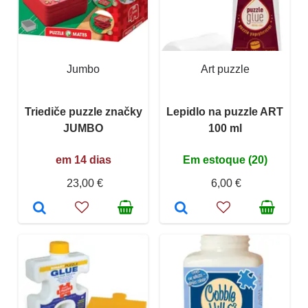
Jumbo
Art puzzle
Triediče puzzle značky
Lepidlo na puzzle ART
JUMBO
100 ml
em 14 dias
Em estoque (20)
23,00 €
6,00 €