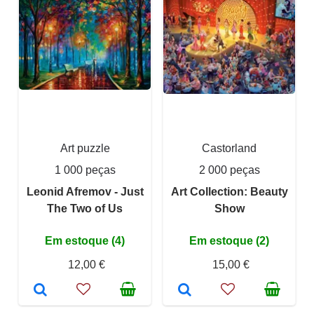
Art puzzle
Castorland
1 000 peças
2 000 peças
Leonid Afremov - Just
Art Collection: Beauty
The Two of Us
Show
Em estoque (4)
Em estoque (2)
12,00 €
15,00 €