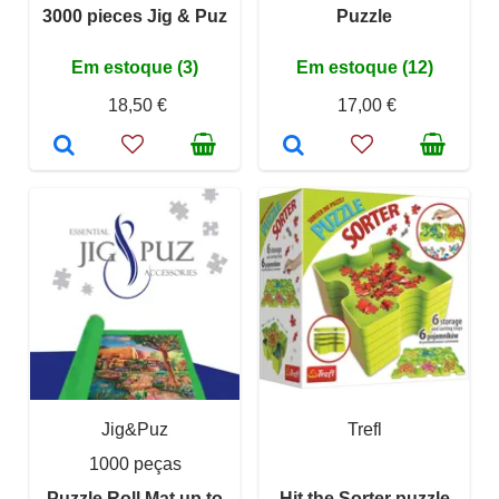
3000 pieces Jig & Puz
Puzzle
Em estoque (3)
Em estoque (12)
18,50 €
17,00 €
Jig&Puz
Trefl
1000 peças
Puzzle Roll Mat up to
Hit the Sorter puzzle