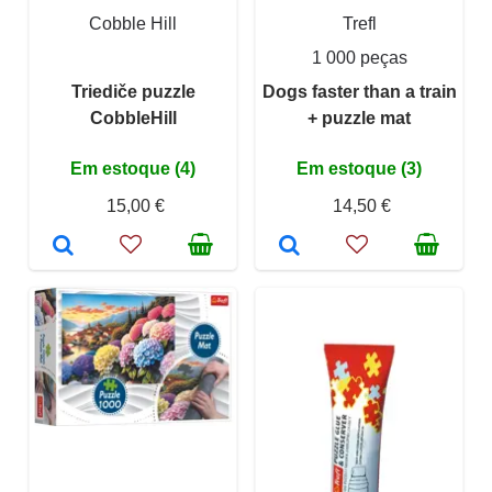
Cobble Hill
Trefl
1 000 peças
Triediče puzzle
Dogs faster than a train
CobbleHill
+ puzzle mat
Em estoque (4)
Em estoque (3)
15,00 €
14,50 €