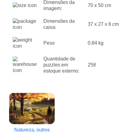
Dimensões da
70 x 50 cm
imagem:
Dimensões da
37 x 27 x 6 cm
caixa:
Peso
0.84 kg
Quantidade de
puzzles em
258
estoque externo:
Natureza, outros