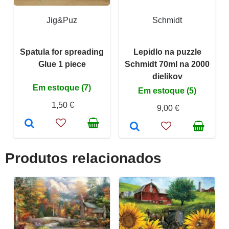
Jig&Puz
Schmidt
Spatula for spreading
Lepidlo na puzzle
Glue 1 piece
Schmidt 70ml na 2000
dielikov
Em estoque (7)
Em estoque (5)
1,50 €
9,00 €
Produtos relacionados