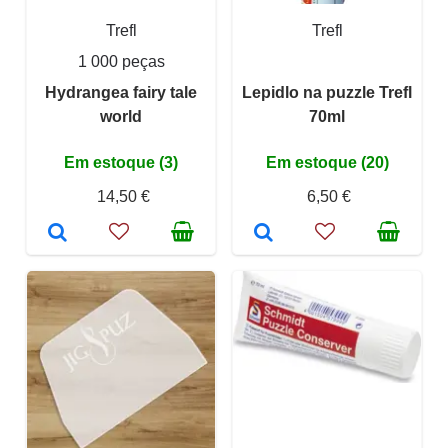
Trefl
Trefl
1 000 peças
Hydrangea fairy tale
Lepidlo na puzzle Trefl
world
70ml
Em estoque (3)
Em estoque (20)
14,50 €
6,50 €