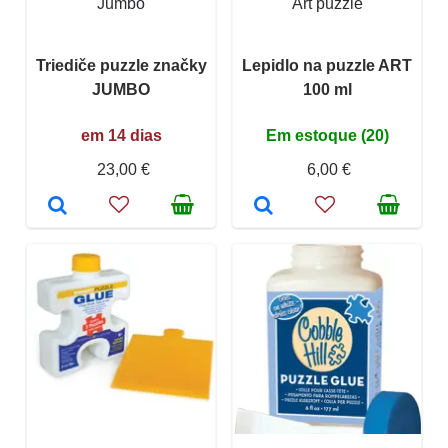
Jumbo
Art puzzle
Triediče puzzle značky
Lepidlo na puzzle ART
JUMBO
100 ml
em 14 dias
Em estoque (20)
23,00 €
6,00 €