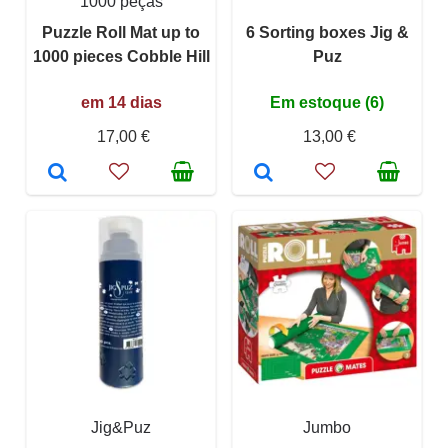
1000 peças
Puzzle Roll Mat up to
6 Sorting boxes Jig &
1000 pieces Cobble Hill
Puz
em 14 dias
Em estoque (6)
17,00 €
13,00 €
Jig&Puz
Jumbo