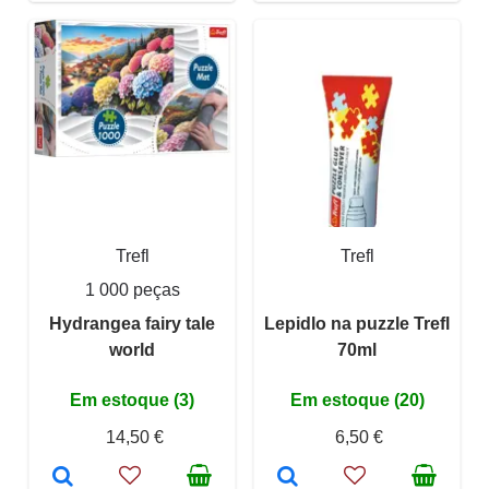
Trefl
Trefl
1 000 peças
Hydrangea fairy tale
Lepidlo na puzzle Trefl
world
70ml
Em estoque (3)
Em estoque (20)
14,50 €
6,50 €