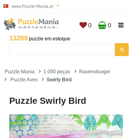
www.Puzzle-Mania.pt
0
0
13209
puzzle em estoque
Puzzle Mania
1 000 peças
Ravensburger
Puzzle Aves
Swirly Bird
Puzzle Swirly Bird