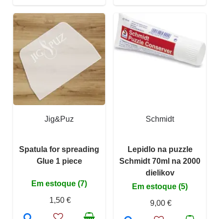
Jig&Puz
Schmidt
Spatula for spreading
Lepidlo na puzzle
Glue 1 piece
Schmidt 70ml na 2000
dielikov
Em estoque (7)
Em estoque (5)
1,50 €
9,00 €