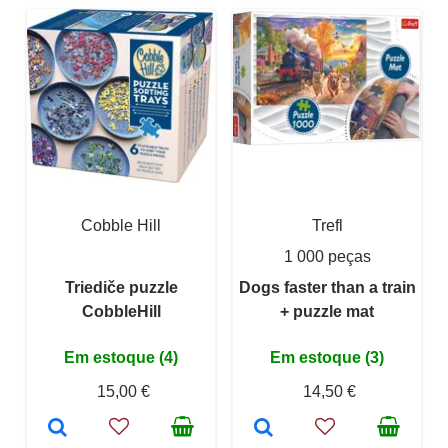
Cobble Hill
Trefl
1 000 peças
Triediče puzzle
Dogs faster than a train
CobbleHill
+ puzzle mat
Em estoque (4)
Em estoque (3)
15,00 €
14,50 €