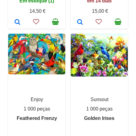
Em estoque (1)
em 14 dias
14,50 €
15,00 €
Enjoy
Sunsout
1 000 peças
1 000 peças
Feathered Frenzy
Golden Irises