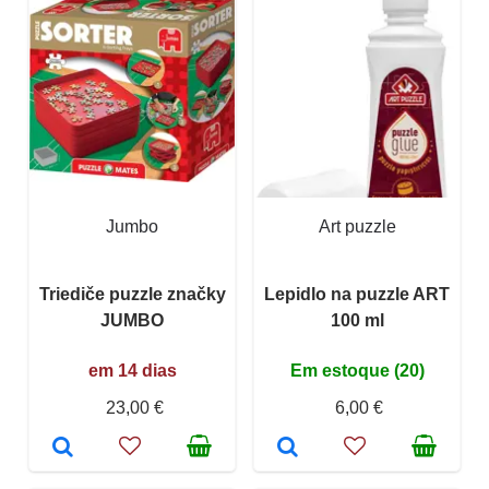
Jumbo
Art puzzle
Triediče puzzle značky
Lepidlo na puzzle ART
JUMBO
100 ml
em 14 dias
Em estoque (20)
23,00 €
6,00 €