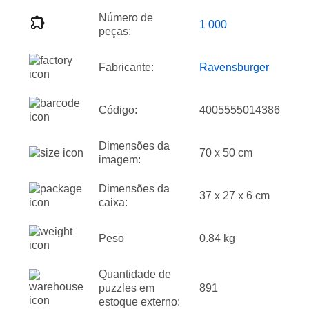
Número de
1 000
peças:
Fabricante:
Ravensburger
Código:
4005555014386
Dimensões da
70 x 50 cm
imagem:
Dimensões da
37 x 27 x 6 cm
caixa:
Peso
0.84 kg
Quantidade de
puzzles em
891
estoque externo: