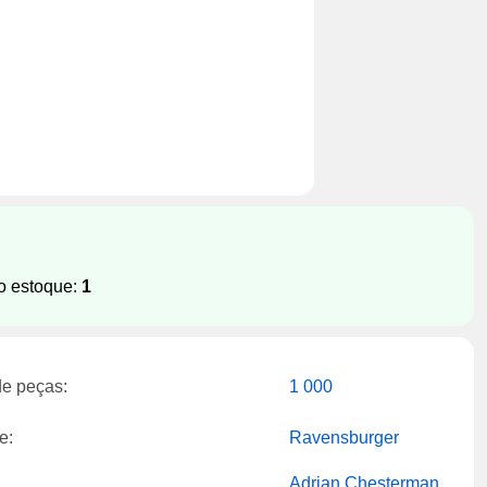
o estoque:
1
e peças:
1 000
e:
Ravensburger
Adrian Chesterman