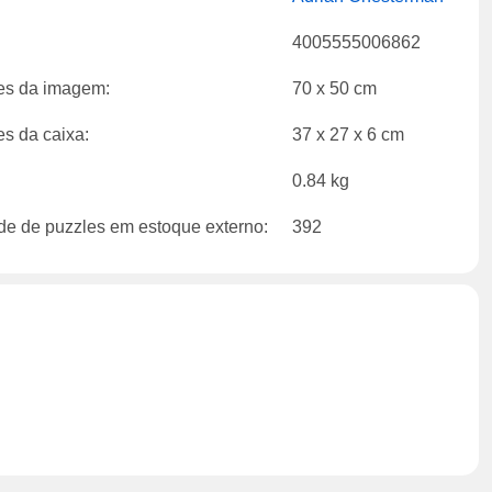
4005555006862
s da imagem:
70 x 50 cm
s da caixa:
37 x 27 x 6 cm
0.84 kg
de de puzzles em estoque externo:
392