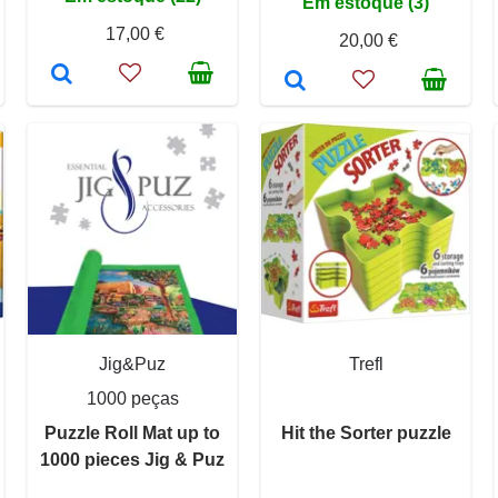
Em estoque (3)
17,00 €
20,00 €
Jig&Puz
Trefl
1000 peças
Puzzle Roll Mat up to
Hit the Sorter puzzle
1000 pieces Jig & Puz