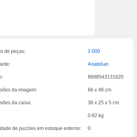
o de peças:
1 000
ante:
Anatolian
o:
8698543131620
sões da imagem:
66 x 48 cm
sões da caixa:
36 x 25 x 5 cm
0.82 kg
dade de puzzles em estoque externo:
0