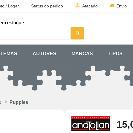
sto
/
Logar
Status do pedido
Atacado
Envio
em estoque
TEMAS
AUTORES
MARCAS
TIPOS
s
Puppies
15,