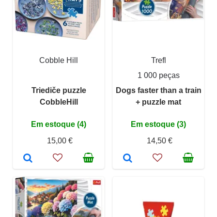
Cobble Hill
Trefl
1 000 peças
Triediče puzzle
Dogs faster than a train
CobbleHill
+ puzzle mat
Em estoque (4)
Em estoque (3)
15,00 €
14,50 €