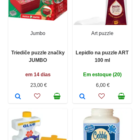
Jumbo
Art puzzle
Triediče puzzle značky
Lepidlo na puzzle ART
JUMBO
100 ml
em 14 dias
Em estoque (20)
23,00 €
6,00 €