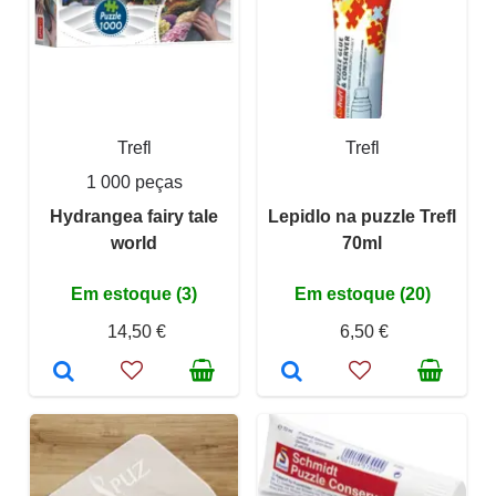
Trefl
Trefl
1 000 peças
Hydrangea fairy tale
Lepidlo na puzzle Trefl
world
70ml
Em estoque (3)
Em estoque (20)
14,50 €
6,50 €