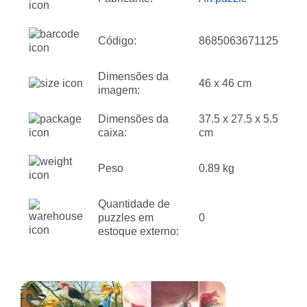
Código:
8685063671125
Dimensões da
46 x 46 cm
imagem:
Dimensões da
37.5 x 27.5 x 5.5
caixa:
cm
Peso
0.89 kg
Quantidade de
puzzles em
0
estoque externo: