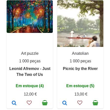
Art puzzle
Anatolian
1 000 peças
1 000 peças
Leonid Afremov - Just
Picnic by the River
The Two of Us
Em estoque (4)
Em estoque (5)
12,00 €
13,00 €