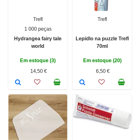
Trefl
Trefl
1 000 peças
Hydrangea fairy tale
Lepidlo na puzzle Trefl
world
70ml
Em estoque (3)
Em estoque (20)
14,50 €
6,50 €