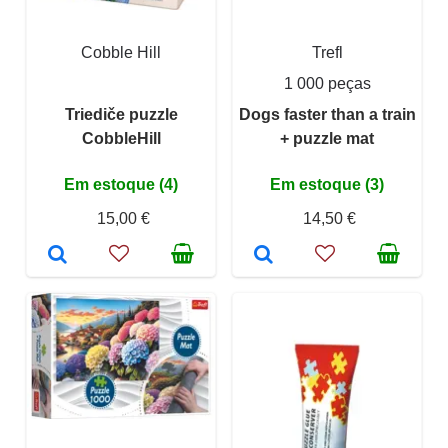
Cobble Hill
Trefl
1 000 peças
Triediče puzzle
Dogs faster than a train
CobbleHill
+ puzzle mat
Em estoque (4)
Em estoque (3)
15,00 €
14,50 €