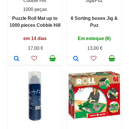
Cobble Hill
Jig&Puz
1000 peças
Puzzle Roll Mat up to
6 Sorting boxes Jig &
1000 pieces Cobble Hill
Puz
em 14 dias
Em estoque (6)
17,00 €
13,00 €