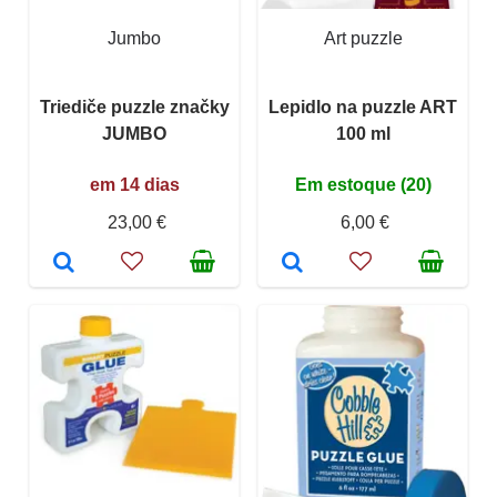
Jumbo
Art puzzle
Triediče puzzle značky
Lepidlo na puzzle ART
JUMBO
100 ml
em 14 dias
Em estoque (20)
23,00 €
6,00 €