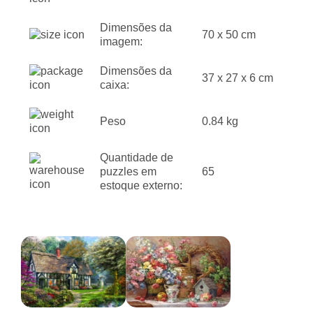
Dimensões da
70 x 50 cm
imagem:
Dimensões da
37 x 27 x 6 cm
caixa:
Peso
0.84 kg
Quantidade de
puzzles em
65
estoque externo: