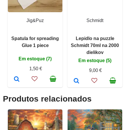
Jig&Puz
Schmidt
Spatula for spreading
Lepidlo na puzzle
Glue 1 piece
Schmidt 70ml na 2000
dielikov
Em estoque (7)
Em estoque (5)
1,50 €
9,00 €
Produtos relacionados