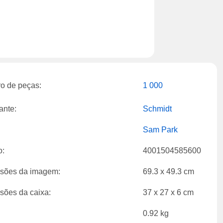
o de peças:
1 000
ante:
Schmidt
Sam Park
o:
4001504585600
sões da imagem:
69.3 x 49.3 cm
sões da caixa:
37 x 27 x 6 cm
0.92 kg