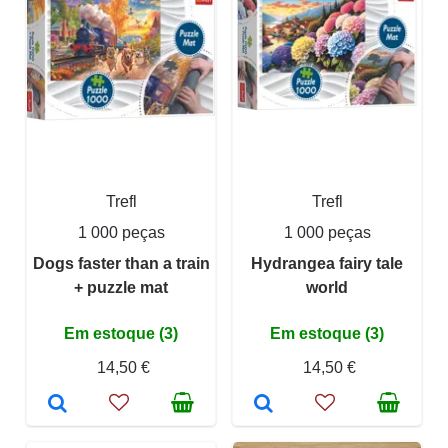
Trefl
Trefl
1 000 peças
1 000 peças
Dogs faster than a train
Hydrangea fairy tale
+ puzzle mat
world
Em estoque (3)
Em estoque (3)
14,50 €
14,50 €