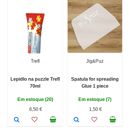
Trefl
Jig&Puz
Lepidlo na puzzle Trefl
Spatula for spreading
70ml
Glue 1 piece
Em estoque (20)
Em estoque (7)
6,50 €
1,50 €