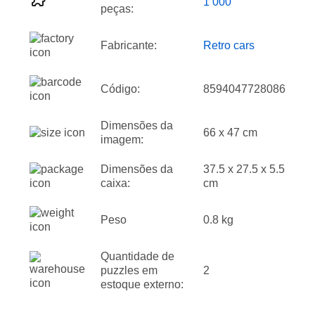
1 000
peças:
Fabricante:
Retro cars
Código:
8594047728086
Dimensões da
66 x 47 cm
imagem:
Dimensões da
37.5 x 27.5 x 5.5
caixa:
cm
Peso
0.8 kg
Quantidade de
puzzles em
2
estoque externo: