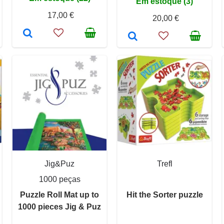
Em estoque (3)
17,00 €
20,00 €
Jig&Puz
Trefl
1000 peças
Puzzle Roll Mat up to
Hit the Sorter puzzle
1000 pieces Jig & Puz