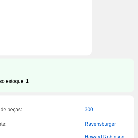
so estoque:
1
de peças:
300
te:
Ravensburger
Howard Robinson