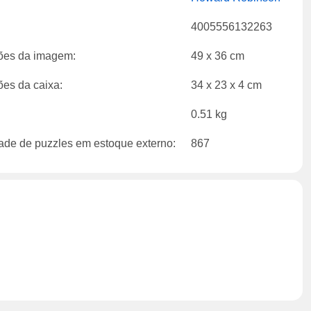
4005556132263
es da imagem:
49 x 36 cm
es da caixa:
34 x 23 x 4 cm
0.51 kg
ade de puzzles em estoque externo:
867